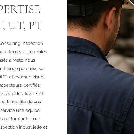
PERTISE
 UT, PT
 Consulting Inspection
our tous vos contrôles
asés à Metz, nous
en France pour réaliser
 (PT) et examen visuel
specteurs, certifiés
s rapides, fiables et
et la qualité de vos
service une équipe
s performants pour
pection industrielle et